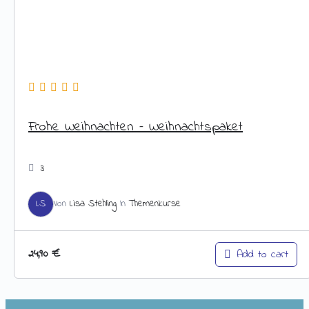
Frohe Weihnachten – Weihnachtspaket
3
LS
Von
Lisa Stehling
In
Themenkurse
24,90
€
Add to cart