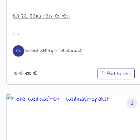
Katze zeichnen lernen
1
LS
Von
Lisa Stehling
In
Themenkurse
4,90
€
Add to cart
9,90
€