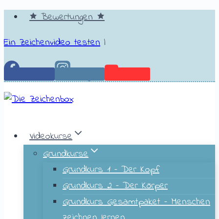
🟊 Bewertungen 🟊
Ein Zeichenvideo testen
|
Facebook
Instagram
YouTube
Videokurse
Grundkurse
Grundkurs 1 – Der Kopf
Grundkurs 2 – Der Körper
Grundkurs Gesamtpaket – Menschen
zeichnen lernen