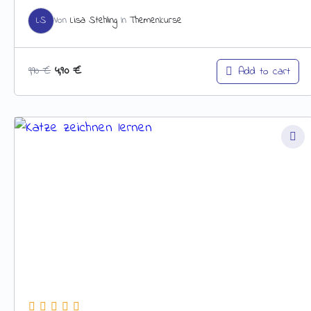
LS
Von
Lisa Stehling
In
Themenkurse
4,90
€
Add to cart
9,90
€