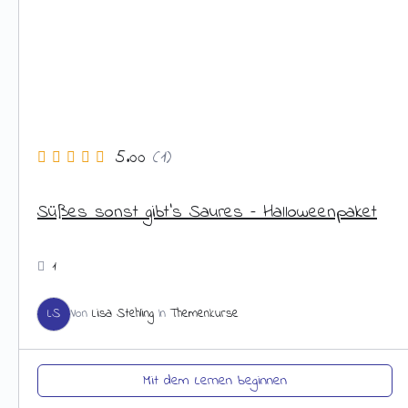
5.00
(1)
Süßes sonst gibt’s Saures – Halloweenpaket
1
LS
Von
Lisa Stehling
In
Themenkurse
Mit dem Lernen beginnen