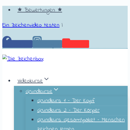
🟊 Bewertungen 🟊
Ein Zeichenvideo testen
|
Facebook
Instagram
YouTube
Videokurse
Grundkurse
Grundkurs 1 – Der Kopf
Grundkurs 2 – Der Körper
Grundkurs Gesamtpaket – Menschen
zeichnen lernen