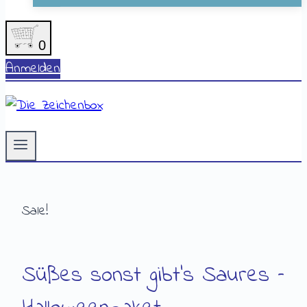
0
Anmelden
Sale!
Süßes sonst gibt’s Saures –